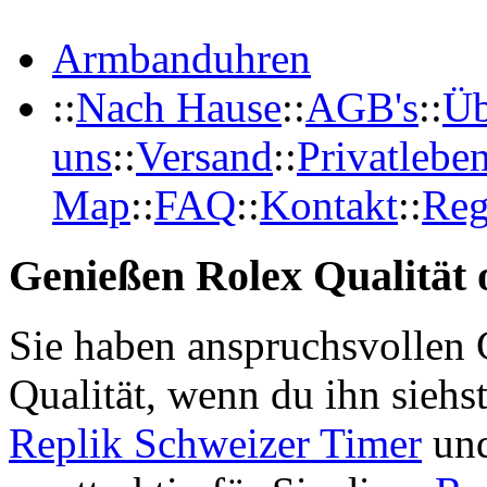
Armbanduhren
::
Nach Hause
::
AGB's
::
Üb
uns
::
Versand
::
Privatlebe
Map
::
FAQ
::
Kontakt
::
Reg
Genießen Rolex Qualität o
Sie haben anspruchsvollen 
Qualität, wenn du ihn siehs
Replik Schweizer Timer
und