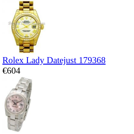
Rolex Lady Datejust 179368
€604