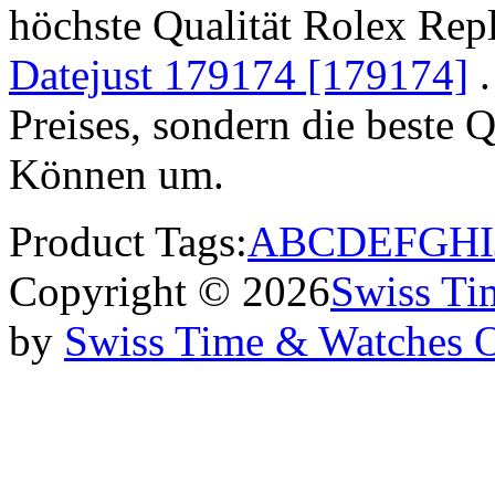
höchste Qualität Rolex Rep
Datejust 179174 [179174]
.
Preises, sondern die beste 
Können um.
Product Tags:
A
B
C
D
E
F
G
H
I
Copyright © 2026
Swiss Ti
by
Swiss Time & Watches 