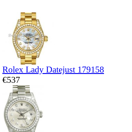
Rolex Lady Datejust 179158
€537