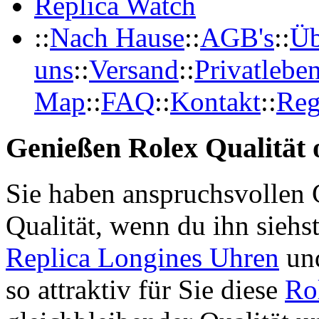
Replica Watch
::
Nach Hause
::
AGB's
::
Üb
uns
::
Versand
::
Privatlebe
Map
::
FAQ
::
Kontakt
::
Reg
Genießen Rolex Qualität o
Sie haben anspruchsvollen 
Qualität, wenn du ihn siehs
Replica Longines Uhren
und
so attraktiv für Sie diese
Ro