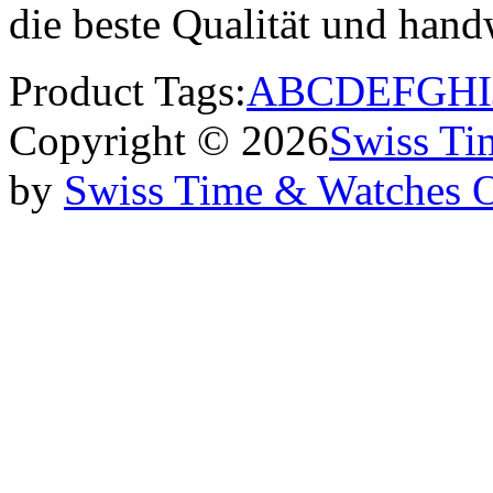
die beste Qualität und han
Product Tags:
A
B
C
D
E
F
G
H
I
Copyright © 2026
Swiss Ti
by
Swiss Time & Watches 