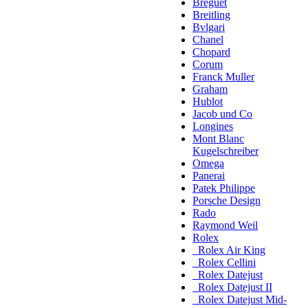
Breguet
Breitling
Bvlgari
Chanel
Chopard
Corum
Franck Muller
Graham
Hublot
Jacob und Co
Longines
Mont Blanc
Kugelschreiber
Omega
Panerai
Patek Philippe
Porsche Design
Rado
Raymond Weil
Rolex
Rolex Air King
Rolex Cellini
Rolex Datejust
Rolex Datejust II
Rolex Datejust Mid-