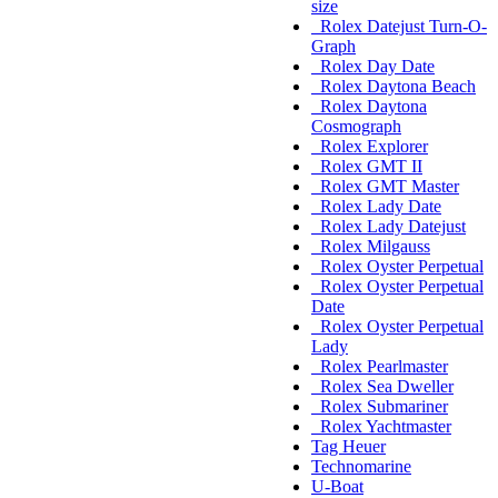
size
Rolex Datejust Turn-O-
Graph
Rolex Day Date
Rolex Daytona Beach
Rolex Daytona
Cosmograph
Rolex Explorer
Rolex GMT II
Rolex GMT Master
Rolex Lady Date
Rolex Lady Datejust
Rolex Milgauss
Rolex Oyster Perpetual
Rolex Oyster Perpetual
Date
Rolex Oyster Perpetual
Lady
Rolex Pearlmaster
Rolex Sea Dweller
Rolex Submariner
Rolex Yachtmaster
Tag Heuer
Technomarine
U-Boat