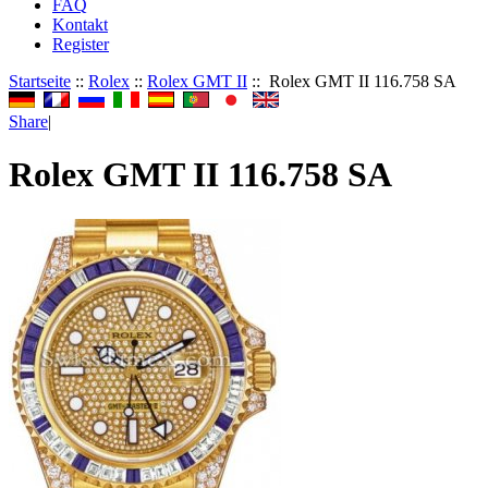
FAQ
Kontakt
Register
Startseite
::
Rolex
::
Rolex GMT II
:: Rolex GMT II 116.758 SA
Share
|
Rolex GMT II 116.758 SA