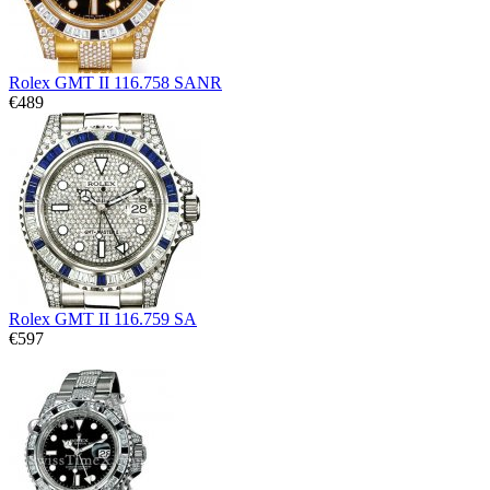
Rolex GMT II 116.758 SANR
€489
Rolex GMT II 116.759 SA
€597