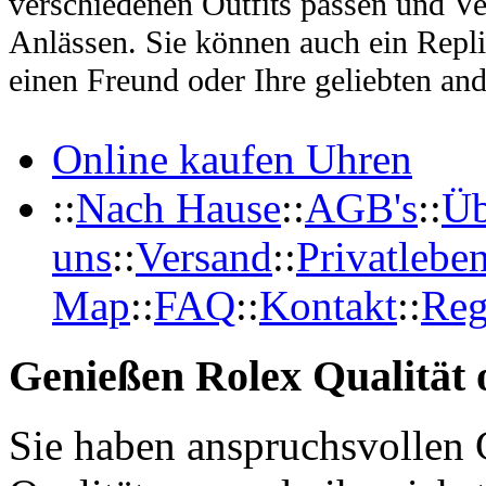
verschiedenen Outfits passen und Ve
Anlässen. Sie können auch ein Repl
einen Freund oder Ihre geliebten and
Online kaufen Uhren
::
Nach Hause
::
AGB's
::
Üb
uns
::
Versand
::
Privatlebe
Map
::
FAQ
::
Kontakt
::
Reg
Genießen Rolex Qualität o
Sie haben anspruchsvollen 