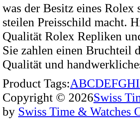
was der Besitz eines Rolex
steilen Preisschild macht. H
Qualität Rolex Repliken u
Sie zahlen einen Bruchteil d
Qualität und handwerklich
Product Tags:
A
B
C
D
E
F
G
H
I
Copyright © 2026
Swiss Ti
by
Swiss Time & Watches 