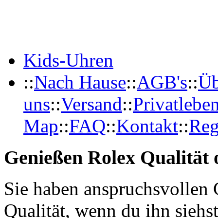
Kids-Uhren
::
Nach Hause
::
AGB's
::
Üb
uns
::
Versand
::
Privatlebe
Map
::
FAQ
::
Kontakt
::
Reg
Genießen Rolex Qualität o
Sie haben anspruchsvollen 
Qualität, wenn du ihn siehs