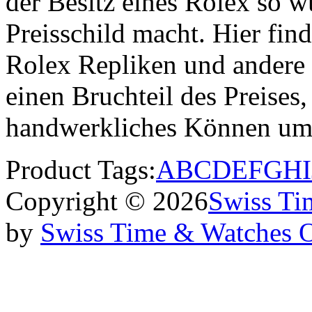
der Besitz eines Rolex so w
Preisschild macht. Hier find
Rolex Repliken und andere
einen Bruchteil des Preises,
handwerkliches Können um
Product Tags:
A
B
C
D
E
F
G
H
I
Copyright © 2026
Swiss Ti
by
Swiss Time & Watches 