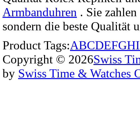
Armbanduhren
. Sie zahlen 
sondern die beste Qualität
Product Tags:
A
B
C
D
E
F
G
H
I
Copyright © 2026
Swiss Ti
by
Swiss Time & Watches 