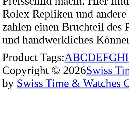
Preisschild macht. Hier find
Rolex Repliken und andere
zahlen einen Bruchteil des P
und handwerkliches Könne
Product Tags:
A
B
C
D
E
F
G
H
I
Copyright © 2026
Swiss Ti
by
Swiss Time & Watches 