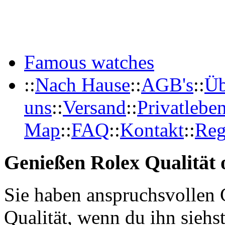
Famous watches
::
Nach Hause
::
AGB's
::
Üb
uns
::
Versand
::
Privatlebe
Map
::
FAQ
::
Kontakt
::
Reg
Genießen Rolex Qualität o
Sie haben anspruchsvollen 
Qualität, wenn du ihn siehs