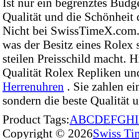
Ist nur ein begrenztes Budge
Qualität und die Schönheit
Nicht bei SwissTimeX.com. 
was der Besitz eines Rolex
steilen Preisschild macht. H
Qualität Rolex Repliken u
Herrenuhren
. Sie zahlen ei
sondern die beste Qualität
Product Tags:
A
B
C
D
E
F
G
H
I
Copyright © 2026
Swiss Ti