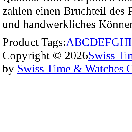
zahlen einen Bruchteil des P
und handwerkliches Könne
Product Tags:
A
B
C
D
E
F
G
H
I
Copyright © 2026
Swiss Ti
by
Swiss Time & Watches 