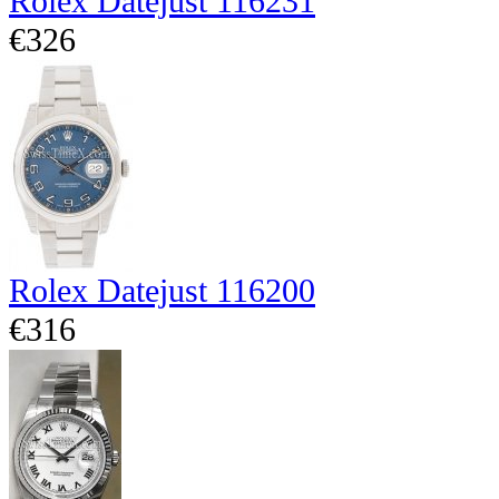
Rolex Datejust 116231
€326
Rolex Datejust 116200
€316