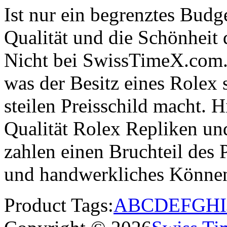
Ist nur ein begrenztes Budge
Qualität und die Schönheit
Nicht bei SwissTimeX.com. 
was der Besitz eines Rolex
steilen Preisschild macht. H
Qualität Rolex Repliken u
zahlen einen Bruchteil des P
und handwerkliches Könne
Product Tags:
A
B
C
D
E
F
G
H
I