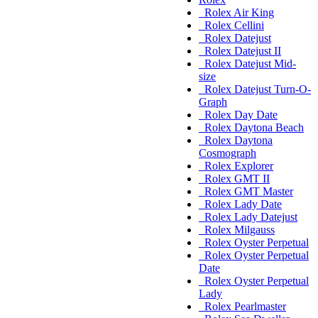
Rolex Air King
Rolex Cellini
Rolex Datejust
Rolex Datejust II
Rolex Datejust Mid-
size
Rolex Datejust Turn-O-
Graph
Rolex Day Date
Rolex Daytona Beach
Rolex Daytona
Cosmograph
Rolex Explorer
Rolex GMT II
Rolex GMT Master
Rolex Lady Date
Rolex Lady Datejust
Rolex Milgauss
Rolex Oyster Perpetual
Rolex Oyster Perpetual
Date
Rolex Oyster Perpetual
Lady
Rolex Pearlmaster