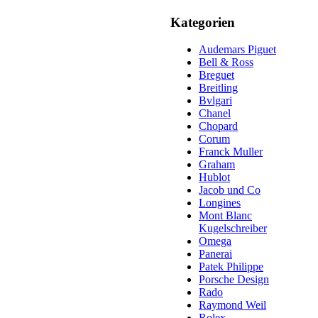
Kategorien
Audemars Piguet
Bell & Ross
Breguet
Breitling
Bvlgari
Chanel
Chopard
Corum
Franck Muller
Graham
Hublot
Jacob und Co
Longines
Mont Blanc
Kugelschreiber
Omega
Panerai
Patek Philippe
Porsche Design
Rado
Raymond Weil
Rolex