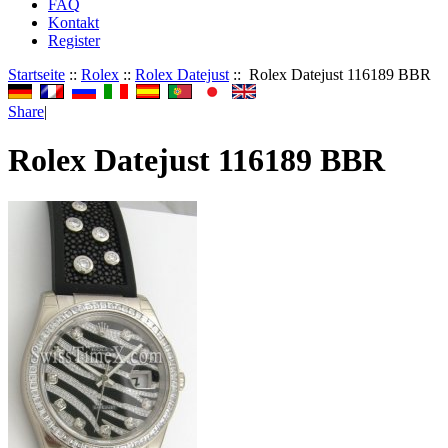
FAQ
Kontakt
Register
Startseite
::
Rolex
::
Rolex Datejust
:: Rolex Datejust 116189 BBR
Share
|
Rolex Datejust 116189 BBR