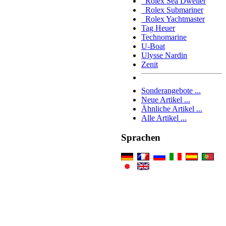
Rolex Sea Dweller
Rolex Submariner
Rolex Yachtmaster
Tag Heuer
Technomarine
U-Boat
Ulysse Nardin
Zenit
Sonderangebote ...
Neue Artikel ...
Ähnliche Artikel ...
Alle Artikel ...
Sprachen